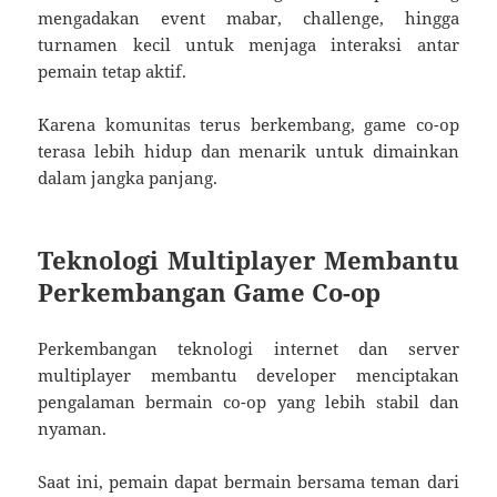
mengadakan event mabar, challenge, hingga
turnamen kecil untuk menjaga interaksi antar
pemain tetap aktif.
Karena komunitas terus berkembang, game co-op
terasa lebih hidup dan menarik untuk dimainkan
dalam jangka panjang.
Teknologi Multiplayer Membantu
Perkembangan Game Co-op
Perkembangan teknologi internet dan server
multiplayer membantu developer menciptakan
pengalaman bermain co-op yang lebih stabil dan
nyaman.
Saat ini, pemain dapat bermain bersama teman dari