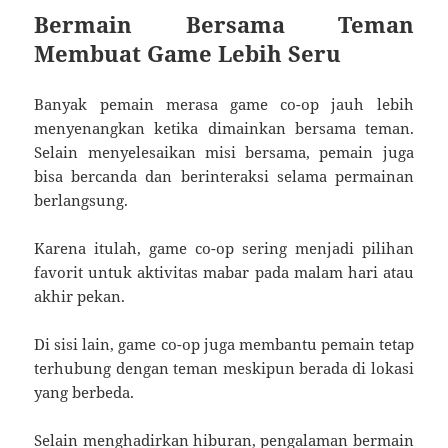
Bermain Bersama Teman
Membuat Game Lebih Seru
Banyak pemain merasa game co-op jauh lebih
menyenangkan ketika dimainkan bersama teman.
Selain menyelesaikan misi bersama, pemain juga
bisa bercanda dan berinteraksi selama permainan
berlangsung.
Karena itulah, game co-op sering menjadi pilihan
favorit untuk aktivitas mabar pada malam hari atau
akhir pekan.
Di sisi lain, game co-op juga membantu pemain tetap
terhubung dengan teman meskipun berada di lokasi
yang berbeda.
Selain menghadirkan hiburan, pengalaman bermain