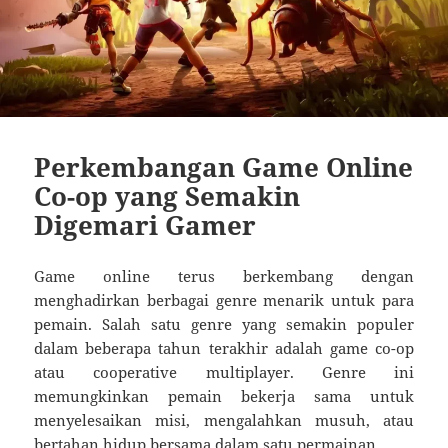
Perkembangan Game Online
Co-op yang Semakin
Digemari Gamer
Game online terus berkembang dengan
menghadirkan berbagai genre menarik untuk para
pemain. Salah satu genre yang semakin populer
dalam beberapa tahun terakhir adalah game co-op
atau cooperative multiplayer. Genre ini
memungkinkan pemain bekerja sama untuk
menyelesaikan misi, mengalahkan musuh, atau
bertahan hidup bersama dalam satu permainan.