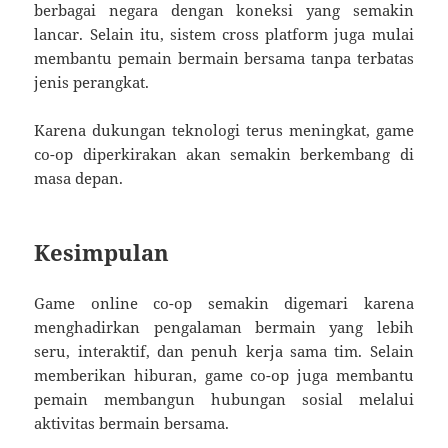
berbagai negara dengan koneksi yang semakin
lancar. Selain itu, sistem cross platform juga mulai
membantu pemain bermain bersama tanpa terbatas
jenis perangkat.
Karena dukungan teknologi terus meningkat, game
co-op diperkirakan akan semakin berkembang di
masa depan.
Kesimpulan
Game online co-op semakin digemari karena
menghadirkan pengalaman bermain yang lebih
seru, interaktif, dan penuh kerja sama tim. Selain
memberikan hiburan, game co-op juga membantu
pemain membangun hubungan sosial melalui
aktivitas bermain bersama.