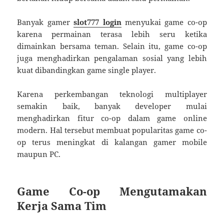
Banyak gamer
slot777 login
menyukai game co-op
karena permainan terasa lebih seru ketika
dimainkan bersama teman. Selain itu, game co-op
juga menghadirkan pengalaman sosial yang lebih
kuat dibandingkan game single player.
Karena perkembangan teknologi multiplayer
semakin baik, banyak developer mulai
menghadirkan fitur co-op dalam game online
modern. Hal tersebut membuat popularitas game co-
op terus meningkat di kalangan gamer mobile
maupun PC.
Game Co-op Mengutamakan
Kerja Sama Tim