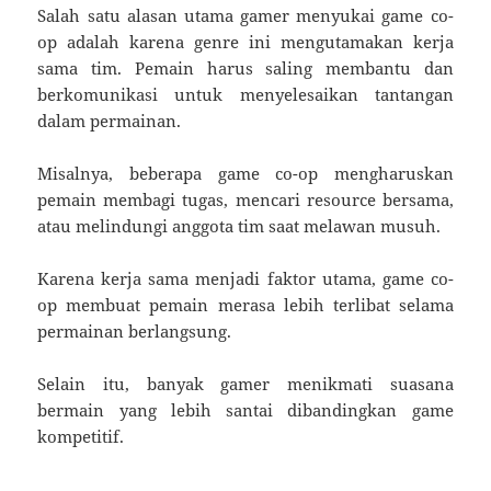
Salah satu alasan utama gamer menyukai game co-
op adalah karena genre ini mengutamakan kerja
sama tim. Pemain harus saling membantu dan
berkomunikasi untuk menyelesaikan tantangan
dalam permainan.
Misalnya, beberapa game co-op mengharuskan
pemain membagi tugas, mencari resource bersama,
atau melindungi anggota tim saat melawan musuh.
Karena kerja sama menjadi faktor utama, game co-
op membuat pemain merasa lebih terlibat selama
permainan berlangsung.
Selain itu, banyak gamer menikmati suasana
bermain yang lebih santai dibandingkan game
kompetitif.