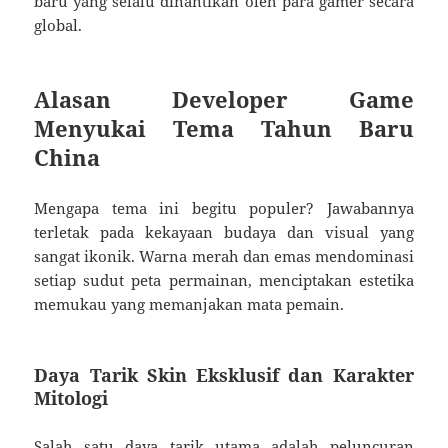
baru yang selalu dinantikan oleh para gamer secara
global.
Alasan Developer Game
Menyukai Tema Tahun Baru
China
Mengapa tema ini begitu populer? Jawabannya
terletak pada kekayaan budaya dan visual yang
sangat ikonik. Warna merah dan emas mendominasi
setiap sudut peta permainan, menciptakan estetika
memukau yang memanjakan mata pemain.
Daya Tarik Skin Eksklusif dan Karakter
Mitologi
Salah satu daya tarik utama adalah peluncuran