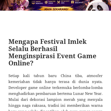
Mengapa Festival Imlek
Selalu Berhasil
Menginspirasi Event Game
Online?
Setiap kali tahun baru China tiba, atmosfer
kemeriahan tidak hanya terasa di dunia nyata.
Developer game online terkemuka berlomba-lomba
menghadirkan pembaruan bertema Lunar New Year.
Mulai dari dekorasi lampion merah yang menyala
hingga naga raksasa, tradisi ini memberikan warna