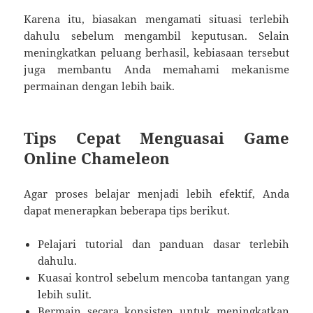
Karena itu, biasakan mengamati situasi terlebih
dahulu sebelum mengambil keputusan. Selain
meningkatkan peluang berhasil, kebiasaan tersebut
juga membantu Anda memahami mekanisme
permainan dengan lebih baik.
Tips Cepat Menguasai Game
Online Chameleon
Agar proses belajar menjadi lebih efektif, Anda
dapat menerapkan beberapa tips berikut.
Pelajari tutorial dan panduan dasar terlebih
dahulu.
Kuasai kontrol sebelum mencoba tantangan yang
lebih sulit.
Bermain secara konsisten untuk meningkatkan