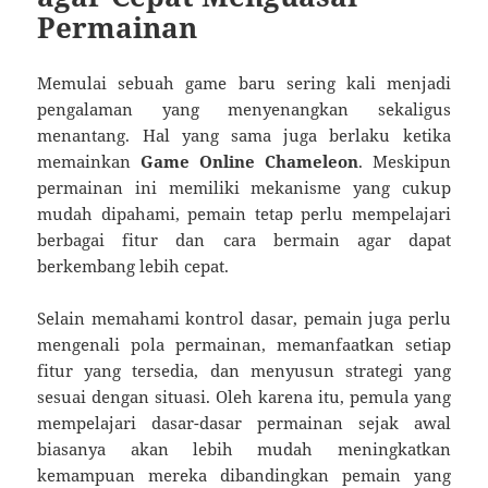
Permainan
Memulai sebuah game baru sering kali menjadi
pengalaman yang menyenangkan sekaligus
menantang. Hal yang sama juga berlaku ketika
memainkan
Game Online Chameleon
. Meskipun
permainan ini memiliki mekanisme yang cukup
mudah dipahami, pemain tetap perlu mempelajari
berbagai fitur dan cara bermain agar dapat
berkembang lebih cepat.
Selain memahami kontrol dasar, pemain juga perlu
mengenali pola permainan, memanfaatkan setiap
fitur yang tersedia, dan menyusun strategi yang
sesuai dengan situasi. Oleh karena itu, pemula yang
mempelajari dasar-dasar permainan sejak awal
biasanya akan lebih mudah meningkatkan
kemampuan mereka dibandingkan pemain yang