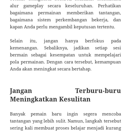
alur gameplay secara keseluruhan. Perhatikan
bagaimana permainan memberikan tantangan,
bagaimana sistem perkembangan bekerja, dan
kapan Anda perlu mengambil keputusan tertentu.
Selain itu, jangan hanya berfokus pada
kemenangan. Sebaliknya, jadikan setiap sesi
bermain sebagai kesempatan untuk mempelajari
pola permainan. Dengan cara tersebut, kemampuan
Anda akan meningkat secara bertahap.
Jangan Terburu-buru
Meningkatkan Kesulitan
Banyak pemain baru ingin segera mencoba
tantangan yang lebih sulit. Namun, langkah tersebut
sering kali membuat proses belajar menjadi kurang