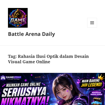
MENU
Battle Arena Daily
DAN
WIDGET
Tag:
Rahasia Ilusi Optik dalam Desain
Visual Game Online