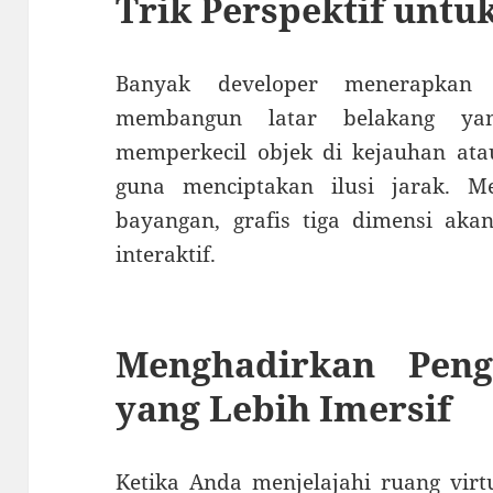
Trik Perspektif untu
Banyak developer menerapkan 
membangun latar belakang ya
memperkecil objek di kejauhan ata
guna menciptakan ilusi jarak. M
bayangan, grafis tiga dimensi aka
interaktif.
Menghadirkan Pen
yang Lebih Imersif
Ketika Anda menjelajahi ruang virt