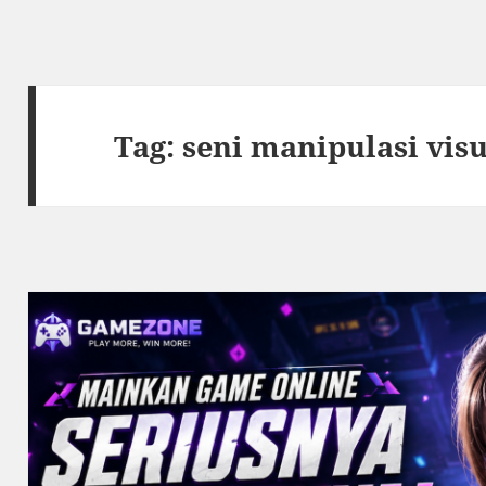
Tag:
seni manipulasi vis