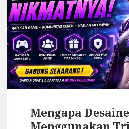
Mengapa Desain
Menggunakan Tri