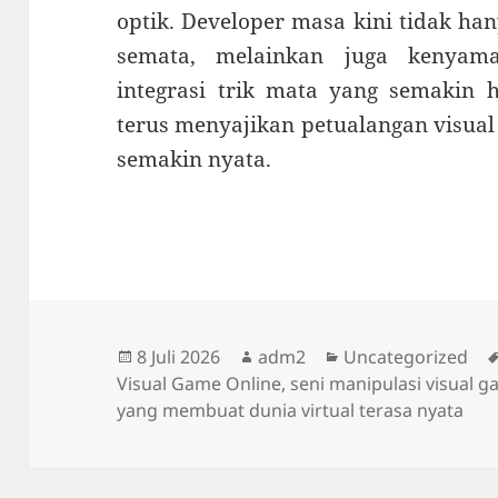
optik. Developer masa kini tidak ha
semata, melainkan juga kenyama
integrasi trik mata yang semakin 
terus menyajikan petualangan visual
semakin nyata.
Diposkan
Penulis
Kategori
8 Juli 2026
adm2
Uncategorized
pada
Visual Game Online
,
seni manipulasi visual 
yang membuat dunia virtual terasa nyata