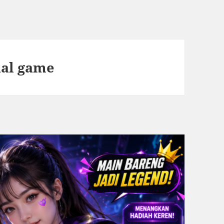
ual game